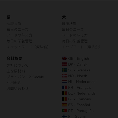
猫
犬
健康状態
健康状態
毎日のニーズ
毎日のニーズ
フードの与え方
フードの与え方
毎日の栄養管理
毎日の栄養管理
キャットフード（療法食）
ドッグフード（療法食）
会社概要
GB - English
DK - Dansk
弊社について
SE - Svenska
主な原材料
NO - Norsk
プライバシーとCookie
NL - Nederlands
利用規約
FR - Français
お問い合わせ
BE - Nederlands
BE - Français
ES - Español
PT - Português
FI - Suomi