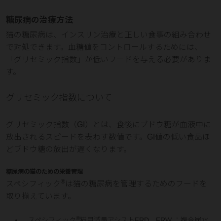
糖尿病の治療方法
猫の糖尿病は、インスリン治療と正しい食事の組み合わせ
で対処できます。血糖値をコントロールするためには、
「グリセミック指数」が低いフードを与える必要がありま
す。
グリセミック指数について
グリセミック指数（GI）とは、食後にブドウ糖が血液中に
放出されるスピードを表わす数値です。GI値の低い食品ほ
どブドウ糖の放出が遅くなります。
糖尿病の猫のための栄養管理
®
スペシフィック
は猫の糖尿病を管理するためのフードを
取り揃えています。
®
スペシフィック
猫用減量アシストFRD、FRW ：複合炭水