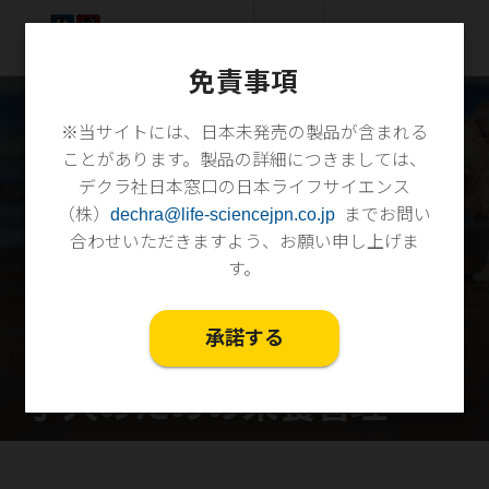
search
menu
メニュー
免責事項
※当サイトには、日本未発売の製品が含まれる
ことがあります。製品の詳細につきましては、
デクラ社日本窓口の日本ライフサイエンス
（株）
dechra@life-sciencejpn.co.jp
までお問い
合わせいただきますよう、お願い申し上げま
す。
承諾する
子犬のための栄養管理