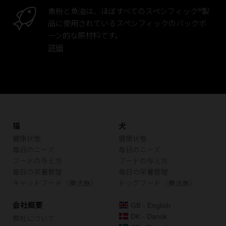
®
魚粉と魚油は、ほぼすべてのスペシフィック
製
品に使用されているスペシフィックのバックボ
ーン的な原材料です。
詳細
猫
犬
健康状態
健康状態
毎日のニーズ
毎日のニーズ
フードの与え方
フードの与え方
毎日の栄養管理
毎日の栄養管理
キャットフード（療法食）
ドッグフード（療法食）
会社概要
GB - English
DK - Dansk
弊社について