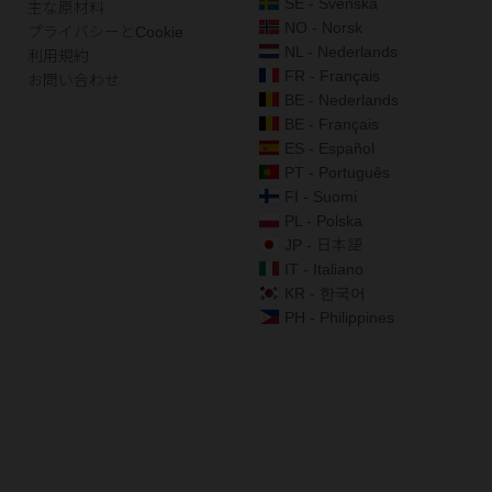
SE - Svenska
主な原材料
NO - Norsk
プライバシーとCookie
NL - Nederlands
利用規約
FR - Français
お問い合わせ
BE - Nederlands
BE - Français
ES - Español
PT - Português
FI - Suomi
PL - Polska
JP - 日本語
IT - Italiano
KR - 한국어
PH - Philippines