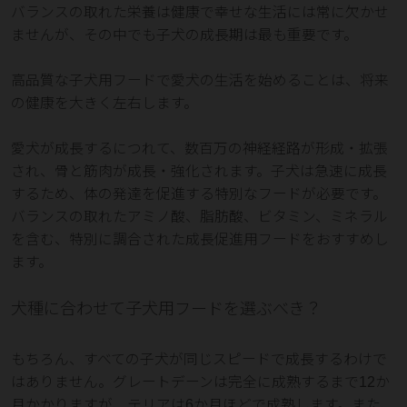
バランスの取れた栄養は健康で幸せな生活には常に欠かせ
ませんが、その中でも子犬の成長期は最も重要です。
高品質な子犬用フードで愛犬の生活を始めることは、将来
の健康を大きく左右します。
愛犬が成長するにつれて、数百万の神経経路が形成・拡張
され、骨と筋肉が成長・強化されます。子犬は急速に成長
するため、体の発達を促進する特別なフードが必要です。
バランスの取れたアミノ酸、脂肪酸、ビタミン、ミネラル
を含む、特別に調合された成長促進用フードをおすすめし
ます。
犬種に合わせて子犬用フードを選ぶべき？
もちろん、すべての子犬が同じスピードで成長するわけで
はありません。グレートデーンは完全に成熟するまで12か
月かかりますが、テリアは6か月ほどで成熟します。また、