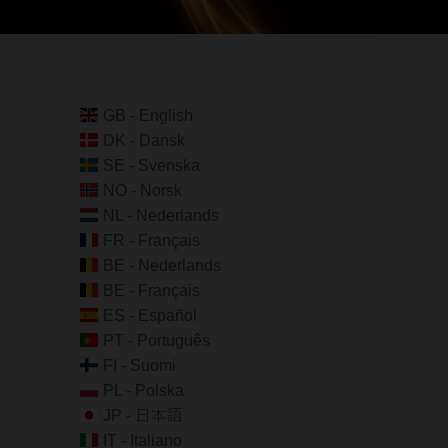
GB - English
DK - Dansk
SE - Svenska
NO - Norsk
NL - Nederlands
FR - Français
BE - Nederlands
BE - Français
ES - Español
PT - Português
FI - Suomi
PL - Polska
JP - 日本語
IT - Italiano