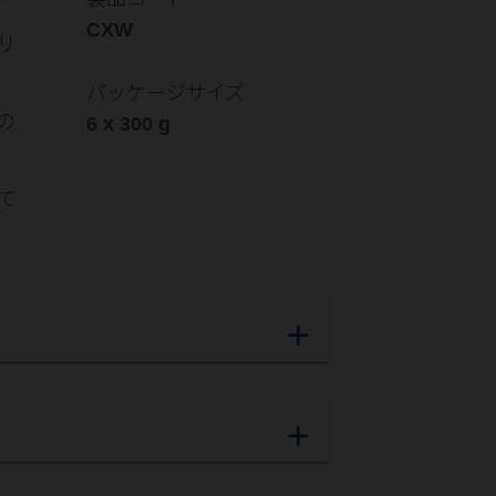
CXW
リ
パッケージサイズ
の
6 x 300 g
て
add
add