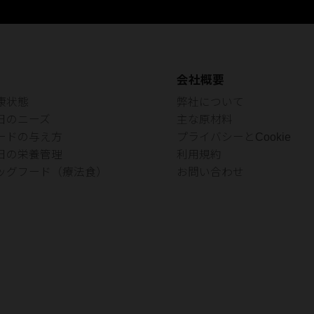
会社概要
康状態
弊社について
日のニーズ
主な原材料
ードの与え方
プライバシーとCookie
日の栄養管理
利用規約
ッグフード（療法食）
お問い合わせ