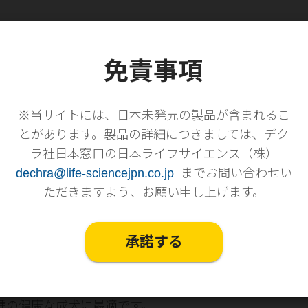
免責事項
方
犬についてのよくある質問
毎日の食事管理に
CXW Adult all breeds
※当サイトには、日本未発売の製品が含まれるこ
とがあります。製品の詳細につきましては、デク
ス CXW
ラ社日本窓口の日本ライフサイエンス（株）
dechra@life-sciencejpn.co.jp
までお問い合わせい
スはFEDIAF（欧州ペットフード産業連盟）が定める成
ただきますよう、お願い申し上げます。
適なフードです。
承諾する
か？
F（欧州ペットフード産業連盟）が定める成犬の栄養要求
種の健康な成犬に最適です。