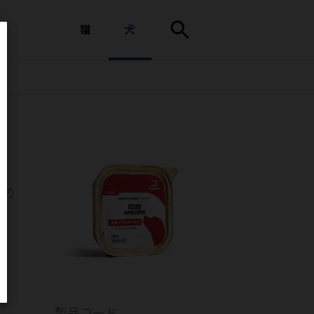
search
猫
犬
犬の
量
製品コード