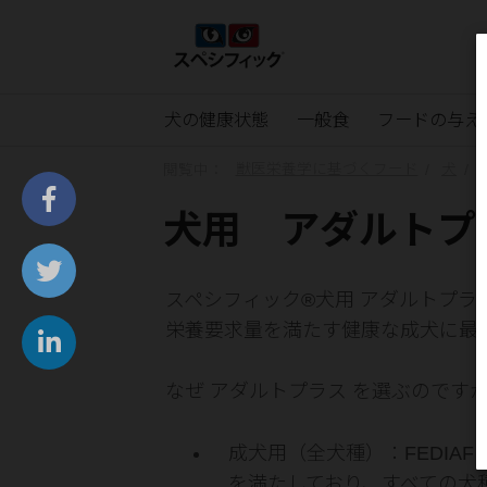
犬の健康状態
一般食
フードの与え
閲覧中：
獣医栄養学に基づくフード
犬
犬用 アダルトプラ
スペシフィック®犬用 アダルトプラ
栄養要求量を満たす健康な成犬に最
なぜ アダルトプラス を選ぶのです
成犬用（全犬種）：FEDIA
を満たしており、すべての犬