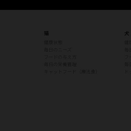
猫
犬
健康状態
健
毎日のニーズ
毎
フードの与え方
フ
毎日の栄養管理
毎
キャットフード（療法食）
ド